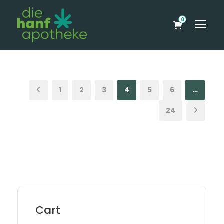
0
1
2
3
4
5
6
…
24
Cart