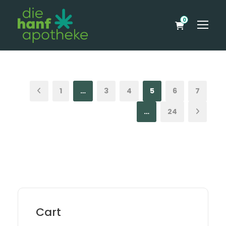
0
1
…
3
4
5
6
7
…
24
Cart