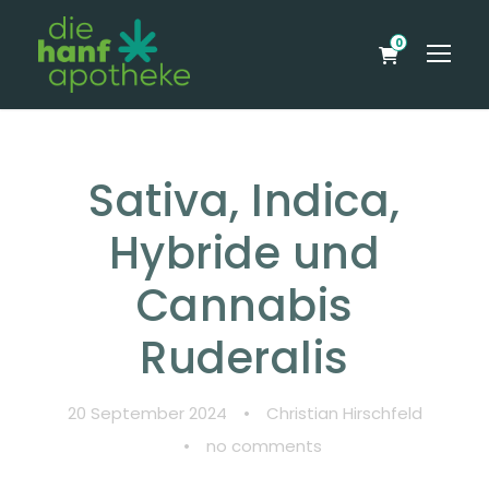
0
Sativa, Indica,
Hybride und
Cannabis
Ruderalis
20 September 2024
•
Christian Hirschfeld
•
no comments