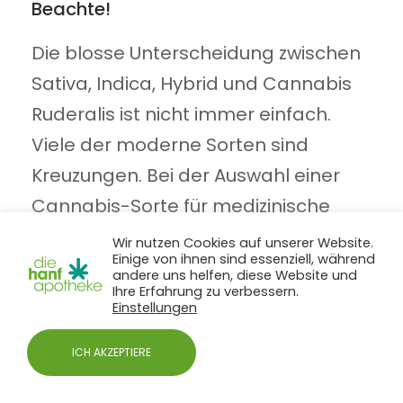
Beachte!
Die blosse Unterscheidung zwischen
Sativa, Indica, Hybrid und Cannabis
Ruderalis ist nicht immer einfach.
Viele der moderne Sorten sind
Kreuzungen. Bei der Auswahl einer
Cannabis-Sorte für medizinische
Zwecke ist es ratsam, sich auf die
Wir nutzen Cookies auf unserer Website.
Einige von ihnen sind essenziell, während
spezifischen Symptome oder
andere uns helfen, diese Website und
Ihre Erfahrung zu verbessern.
Beschwerden zu konzentrieren, die
Einstellungen
behandelt werden sollen und sich
ICH AKZEPTIERE
mit den
Terpenprofil
der
Cannabisblüten zu befassen.