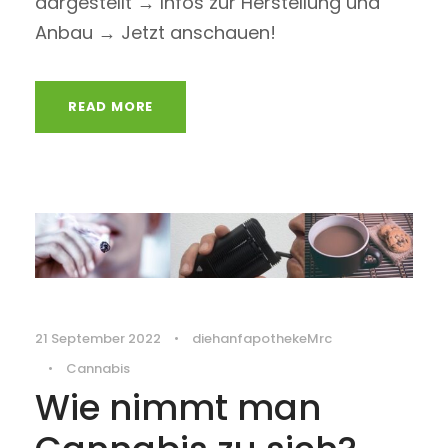
dargestellt → Infos zur Herstellung und
Anbau → Jetzt anschauen!
READ MORE
21 September 2022
•
diehanfapothekeMrc
•
Cannabis
Wie nimmt man