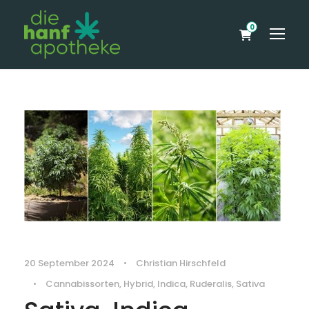
0
20 September 2024
•
Christian Hirschfeld
•
Cannabissorten
,
Hybrid
,
Indica
,
Ruderalis
,
Sativa